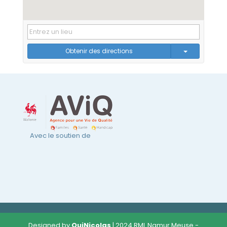
Obtenir des directions
Avec le soutien de
Designed by
OuiNicolas
| 2024 RML Namur Meuse -