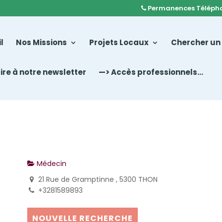
Permanences Téléph
l
Nos Missions
Projets Locaux
Chercher un
rire à notre newsletter
—> Accès professionnels…
Médecin
21 Rue de Gramptinne , 5300 THON
+3281589893
NOUVELLE RECHERCHE