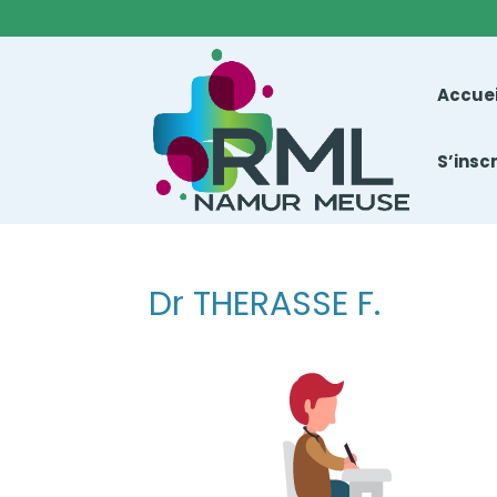
Accuei
S’insc
Dr THERASSE F.