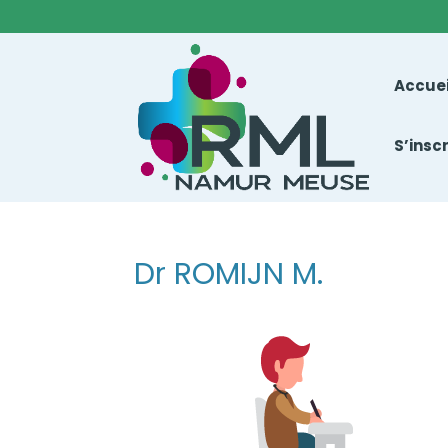
Accuei
S’insc
Dr ROMIJN M.