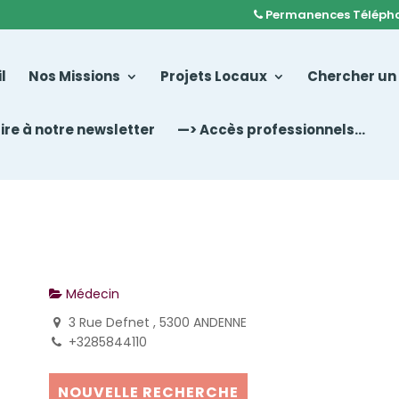
Permanences Téléph
l
Nos Missions
Projets Locaux
Chercher un
rire à notre newsletter
—> Accès professionnels…
Médecin
3 Rue Defnet , 5300 ANDENNE
+3285844110
NOUVELLE RECHERCHE