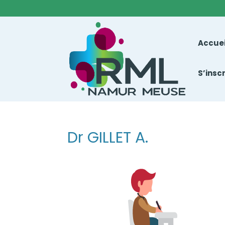
Accuei
S’insc
Dr GILLET A.