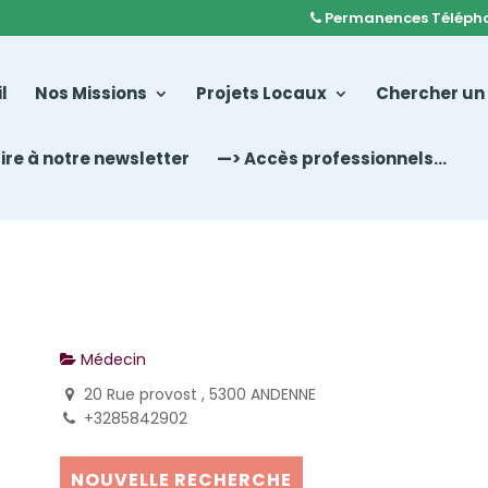
Permanences Téléph
l
Nos Missions
Projets Locaux
Chercher un
rire à notre newsletter
—> Accès professionnels…
Médecin
20 Rue provost , 5300 ANDENNE
+3285842902
NOUVELLE RECHERCHE