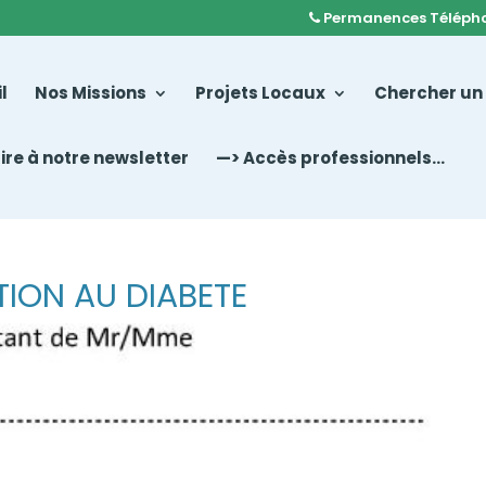
Permanences Téléph
l
Nos Missions
Projets Locaux
Chercher un
rire à notre newsletter
—> Accès professionnels…
ION AU DIABETE