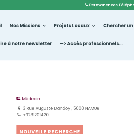
Permanences Téléph
l
Nos Missions
Projets Locaux
Chercher un
rire à notre newsletter
—> Accès professionnels…
Médecin
3 Rue Auguste Dandoy , 5000 NAMUR
+3281201420
NOUVELLE RECHERCHE