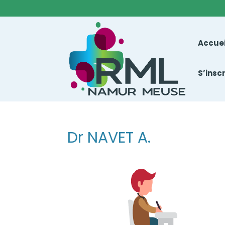
Accuei
S’insc
Dr NAVET A.