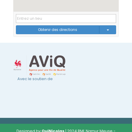
Obtenir des directions
Avec le soutien de
Designed by
OuiNicolas
| 2024 RML Namur Meuse -