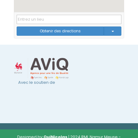
Obtenir des directions
Avec le soutien de
Designed by
OuiNicolas
| 2024 RML Namur Meuse -